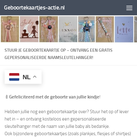
Geboortekaartjes-actie.nl
Doorgaan naar inhoud
STUUR JE GEBOORTEKAARTJE OP – ONTVANG EEN GRATIS
GEPERSONALISEERDE NAAMSLEUTELHANGER!
NL
🍼
Gefeliciteerd met de geboorte van jullie kindje
!
Hebben jullie nog een geboortekaartje over? Stuur het op of lever
het in – en ontvang kosteloos een gepersonaliseerde
sleutelhanger met de naam van jullie baby als bedankje.
Ook bijzondere geboortekaartjes (zoals plankjes, flesjes of shirtjes)