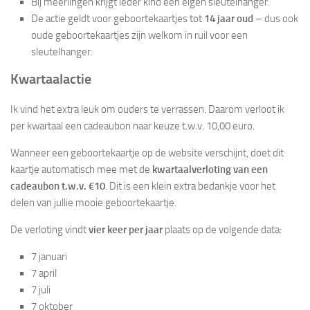
Bij meerlingen krijgt ieder kind een eigen sleutelhanger.
De actie geldt voor geboortekaartjes tot
14 jaar oud
– dus ook
oude geboortekaartjes zijn welkom in ruil voor een
sleutelhanger.
Kwartaalactie
Ik vind het extra leuk om ouders te verrassen. Daarom verloot ik
per kwartaal een cadeaubon naar keuze t.w.v. 10,00 euro.
Wanneer een geboortekaartje op de website verschijnt, doet dit
kaartje automatisch mee met de
kwartaalverloting van een
cadeaubon t.w.v. €10
. Dit is een klein extra bedankje voor het
delen van jullie mooie geboortekaartje.
De verloting vindt
vier keer per jaar
plaats op de volgende data:
7 januari
7 april
7 juli
7 oktober