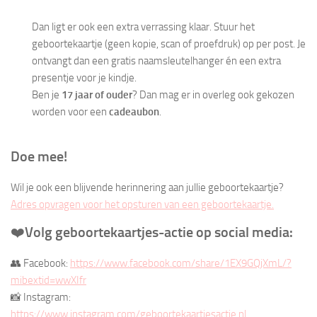
Dan ligt er ook een extra verrassing klaar. Stuur het
geboortekaartje (geen kopie, scan of proefdruk) op per post. Je
ontvangt dan een gratis naamsleutelhanger én een extra
presentje voor je kindje.
Ben je
17 jaar of ouder
? Dan mag er in overleg ook gekozen
worden voor een
cadeaubon
.
Doe mee!
Wil je ook een blijvende herinnering aan jullie geboortekaartje?
Adres opvragen voor het opsturen van een geboortekaartje.
❤️
Volg geboortekaartjes-actie op social media:
👥 Facebook:
https://www.facebook.com/share/1EX9GQjXmL/?
mibextid=wwXIfr
📸 Instagram:
https://www.instagram.com/geboortekaartjesactie.nl