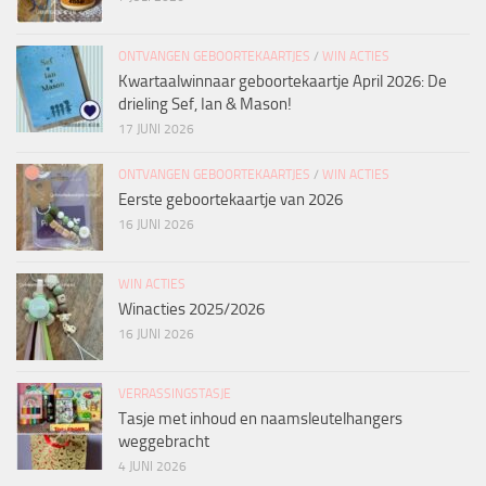
ONTVANGEN GEBOORTEKAARTJES
/
WIN ACTIES
Kwartaalwinnaar geboortekaartje April 2026: De
drieling Sef, Ian & Mason!
17 JUNI 2026
ONTVANGEN GEBOORTEKAARTJES
/
WIN ACTIES
Eerste geboortekaartje van 2026
16 JUNI 2026
WIN ACTIES
Winacties 2025/2026
16 JUNI 2026
VERRASSINGSTASJE
Tasje met inhoud en naamsleutelhangers
weggebracht
4 JUNI 2026